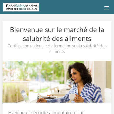
BIENVENUE
Bienvenue sur le marché de la
ENGLISH
salubrité des aliments
Certification nationale de formation sur la salubrité des
QUI SOMMES-NOUS
aliments
CONNEXION
Hygiéne et sécurité alimentaire pour